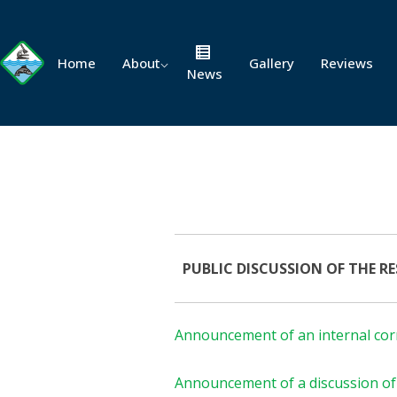
Home
About
Gallery
Reviews
News
PUBLIC DISCUSSION OF THE RE
Announcement of an internal corr
Announcement of a discussion of t