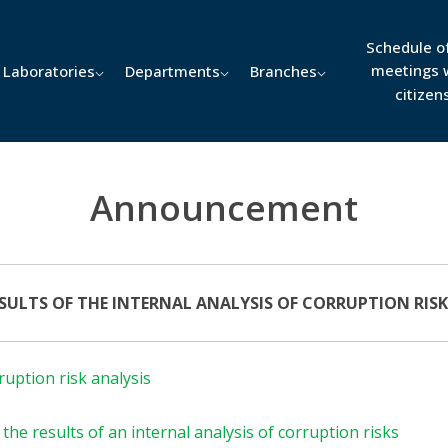
Schedule o
meetings 
Laboratories
Departments
Branches
citizen
Announcement
SULTS OF THE INTERNAL ANALYSIS OF CORRUPTION RISKS
uption risk analysis
he results of an internal analysis of corruption risks