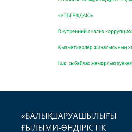
«УТВЕРЖДАЮ»
Внутренний анализ коррупцио
Қызметкерлер жиналысының ха
Ішкі сыбайлас жемқорлық тәуеке
«БАЛЫҚ ШАРУАШЫЛЫҒЫ
ҒЫЛЫМИ-ӨНДІРІСТІК