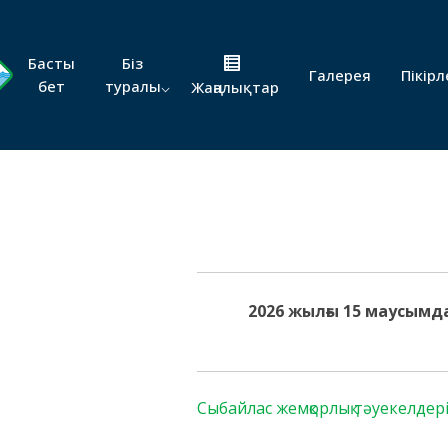
Басты
Біз
Галерея
Пікірл
бет
туралы
Жаңалықтар
2026 жылғы 15 маусы
Сыбайлас жемқорлық тәуекелдер