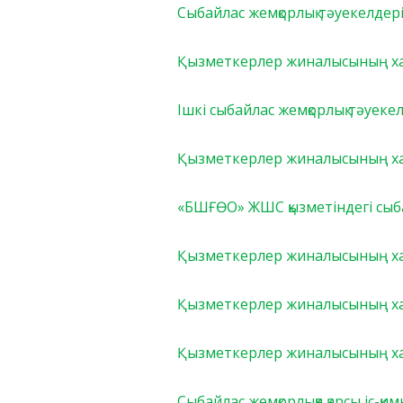
Сыбайлас жемқорлық тәуекелдер
Қызметкерлер жиналысының хат
Ішкі сыбайлас жемқорлық тәуеке
Қызметкерлер жиналысының ха
«БШҒӨО» ЖШС қызметіндегі сыба
Қызметкерлер жиналысының хат
Қызметкерлер жиналысының ха
Қызметкерлер жиналысының ха
Сыбайлас жемқорлыққа қарсы іс-қ