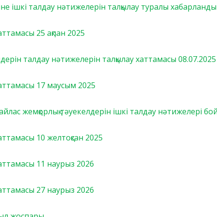
іне ішкі талдау нәтижелерін талқылау туралы хабарланд
тамасы 25 ақпан 2025
лдерін талдау нәтижелерін талқылау хаттамасы 08.07.2025
ттамасы 17 маусым 2025
йлас жемқорлық тәуекелдерін ішкі талдау нәтижелері бо
тамасы 10 желтоқсан 2025
ттамасы 11 наурыз 2026
ттамасы 27 наурыз 2026
имыл жоспары