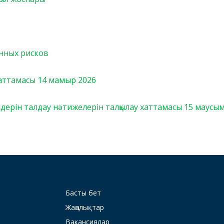
нных рисков
ттамасы 14 мамыр 2026
лдерін талдау нәтижелерін талқылау хаттамасы 15 маусы
Басты бет
Жаңалықтар
Вакансиялар