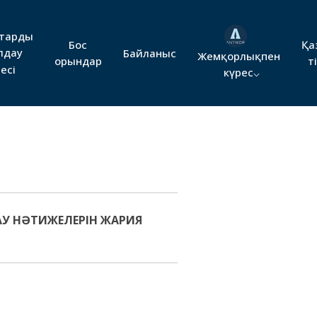
тарды
Бос
Қа
лдау
Байланыс
Жемқорлықпен
орындар
ті
есі
күрес
АУ НӘТИЖЕЛЕРІН ЖАРИЯ