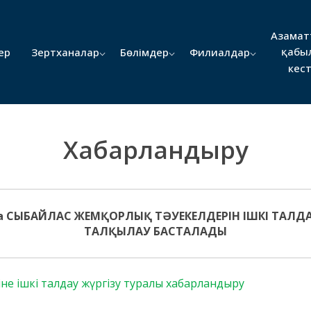
Азамат
қабы
ер
Зертханалар
Бөлімдер
Филиалдар
кест
Хабарландыру
мда СЫБАЙЛАС ЖЕМҚОРЛЫҚ ТӘУЕКЕЛДЕРІН ІШКІ ТАЛД
ТАЛҚЫЛАУ БАСТАЛАДЫ
іне ішкі талдау жүргізу туралы хабарландыру